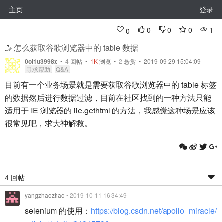
主页
登录
0
0
0
1
0
怎么获取谷歌浏览器中的 table 数据
0ol1u3998x
•
4
回帖
•
1K
浏览 •
2
悬赏 • 2019-09-29 15:04:09
寻求帮助
Q&A
目前有一个业务场景就是需要获取谷歌浏览器中的 table 标签
的数据然后进行数据过滤，目前在社区找到的一种方法只能
适用于 IE 浏览器的 iie.gethtml 的方法，我感觉这种场景应该
很常见吧，求大神解救。
4 回帖
yangzhaozhao
• 2019-10-11 16:34:49
selenium 的使用：
https://blog.csdn.net/apollo_miracle/