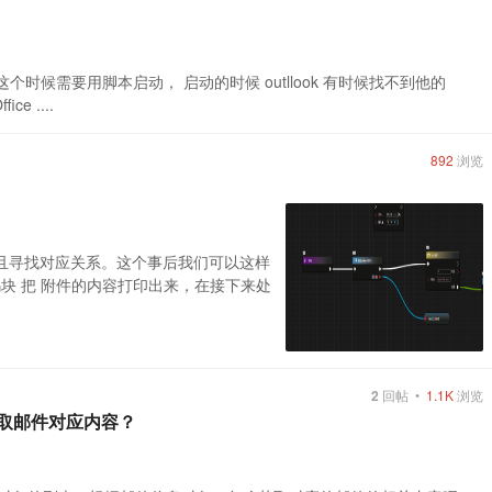
态。 这个时候需要用脚本启动， 启动的时候 outllook 有时候找不到他的
ce ....
892
浏览
，并且寻找对应关系。这个事后我们可以这样
用代码块 把 附件的内容打印出来，在接下来处
2
回帖 •
1.1K
浏览
获取邮件对应内容？