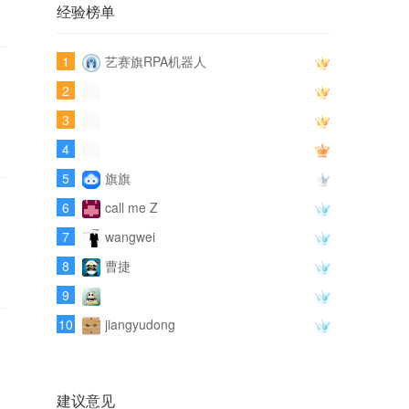
经验榜单
1
艺赛旗RPA机器人
2
3
4
5
旗旗
6
call me Z
7
wangwei
8
曹捷
9
10
jiangyudong
建议意见