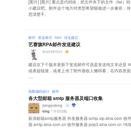
[图片] [图片] 重点是代码块，把文件夹下的文件（list）转
小建议吧。附件这个地方对类型希望能做进一步兼容，传 lis
思清楚不。
邮件
发送格式
html
优化建议
艺赛旗RPA邮件发送建议
8vq048h0v3
建议在下个版本更新下发送邮件可选是发送纯文本还是 htm
或者超链接，或者上传了附件接收人懒得看，在内容里面
....
函数编码设计
邮件
各大型邮箱 smtp 服务器及端口收集
jiangyudong
king
7 年前回帖
新浪邮箱smtp服务器 外发服务器:smtp.vip.sina.com 收
器:smtp.sina.com.cn 收件服务器:pop3.sina.com.cn 163