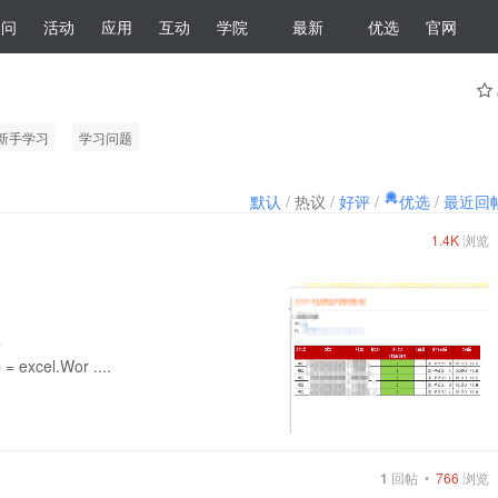
提问
活动
应用
互动
学院
最新
优选
官网
新手学习
学习问题
默认
/
热议
/
好评
/
优选
/
最近回
1.4K
浏览
=
= excel.Wor ....
1
回帖 •
766
浏览