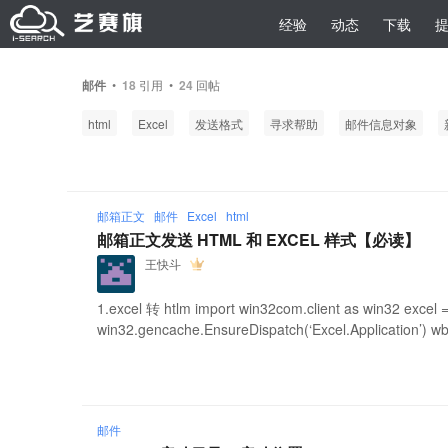
经验
动态
下载
邮件
•
18
引用 •
24
回帖
html
Excel
发送格式
寻求帮助
邮件信息对象
邮箱正文
邮件
Excel
html
邮箱正文发送 HTML 和 EXCEL 样式【必读】
王快斗
1.excel 转 htlm import win32com.client as win32 excel 
win32.gencache.EnsureDispatch(‘Excel.Application’) wb 
邮件