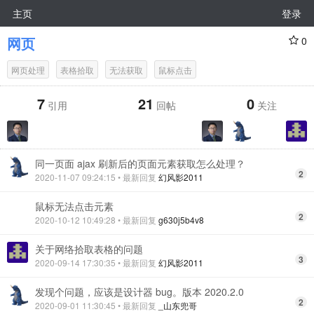
主页
登录
网页
0
网页处理
表格拾取
无法获取
鼠标点击
7
21
0
引用
回帖
关注
同一页面 ajax 刷新后的页面元素获取怎么处理？
2
2020-11-07 09:24:15
• 最新回复
幻风影2011
鼠标无法点击元素
2
2020-10-12 10:49:28
• 最新回复
g630j5b4v8
关于网络拾取表格的问题
3
2020-09-14 17:30:35
• 最新回复
幻风影2011
发现个问题，应该是设计器 bug。版本 2020.2.0
2
2020-09-01 11:30:45
• 最新回复
_山东兜哥