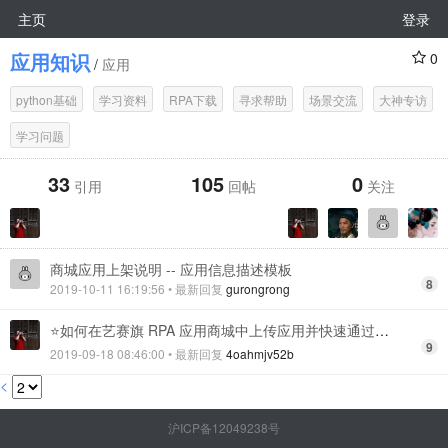
主页
登录
应用知识
0
/
应用
python基础
学习资料
RPA下载
寻求帮助
场景交流
大神专访
学习问题
33
105
0
引用
回帖
关注
商城应用上架说明 -- 应用信息描述模板
8
2019-10-11 16:19:56
• 最新回复
gurongrong
⭐️如何在艺赛旗 RPA 应用商城中上传应用并快速通过审核⭐️
9
2019-09-18 08:46:00
• 最新回复
4oahmjv52b
<
沪ICP备12049238号