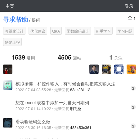
主页
登录
寻求帮助
1
/
提问
可视化设计
优化建议
Q&A
函数编码设计
新手学习
学习问题
缺陷上报
1539
4505
1
引用
回帖
关注
模拟按键，和控件输入，有时候会自动把英文输入法切换成中文输入法再进行输入？
2
2022-07-04 08:55:28
• 最新回复
83qk38l112
想在 excel 表格中添加一列当天日期列
2
2022-07-01 14:10:22
• 最新回复
明飞桑
滑动验证码怎么做
2
2022-06-30 16:16:35
• 最新回复
488453c361