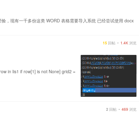
验，现有一千多份这类 WORD 表格需要导入系统 已经尝试使用 docx
15
回帖 •
1.4K
浏览
 in lis1 if row[1] is not None] grid2 =
2
回帖 •
469
浏览