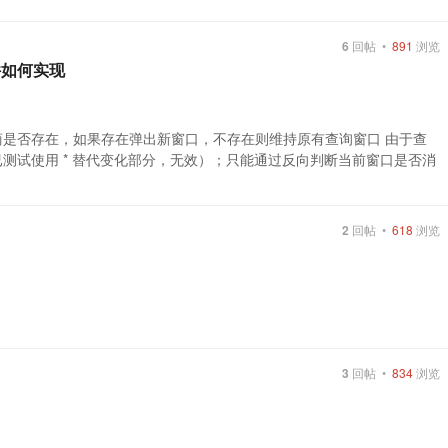
6
回帖 •
891
浏览
件如何实现
应商是否存在，如果存在弹出新窗口，不存在则维持原有查询窗口 由于查
已测试使用 * 替代变化部分，无效）；只能通过反向判断当前窗口是否消
2
回帖 •
618
浏览
3
回帖 •
834
浏览