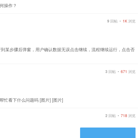
何操作？
9
回帖 •
1K
浏览
行到某步骤后弹窗，用户确认数据无误点击继续，流程继续运行，点击否
3
回帖 •
671
浏览
看下什么问题吗 [图片] [图片]
2
回帖 •
718
浏览