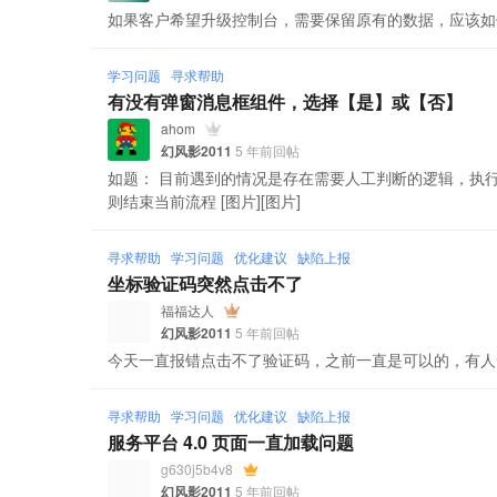
如果客户希望升级控制台，需要保留原有的数据，应该如
学习问题
寻求帮助
有没有弹窗消息框组件，选择【是】或【否】
ahom
幻风影2011
5 年前回帖
如题： 目前遇到的情况是存在需要人工判断的逻辑，执
则结束当前流程 [图片][图片]
寻求帮助
学习问题
优化建议
缺陷上报
坐标验证码突然点击不了
福福达人
幻风影2011
5 年前回帖
今天一直报错点击不了验证码，之前一直是可以的，有人帮忙
寻求帮助
学习问题
优化建议
缺陷上报
服务平台 4.0 页面一直加载问题
g630j5b4v8
幻风影2011
5 年前回帖