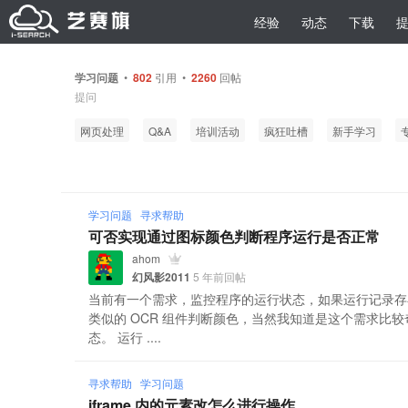
经验
动态
下载
学习问题
•
802
引用 •
2260
回帖
提问
网页处理
Q&A
培训活动
疯狂吐槽
新手学习
学习问题
寻求帮助
可否实现通过图标颜色判断程序运行是否正常
ahom
幻风影2011
5 年前回帖
当前有一个需求，监控程序的运行状态，如果运行记录存
类似的 OCR 组件判断颜色，当然我知道是这个需求比
态。 运行 ....
寻求帮助
学习问题
iframe 内的元素改怎么进行操作