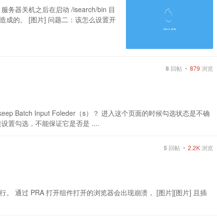
机之后在启动 /isearch/bin 目
成的。 [图片] 问题二：该怎么设置开
8
回帖 •
879
浏览
keep Batch Input Foleder（s）？ 进入这个页面的时候勾选状态是不确
置勾选，不能保证它是否是 ....
5
回帖 •
2.2K
浏览
通过 PRA 打开组件打开的浏览器会出现崩溃， [图片][图片] 且插