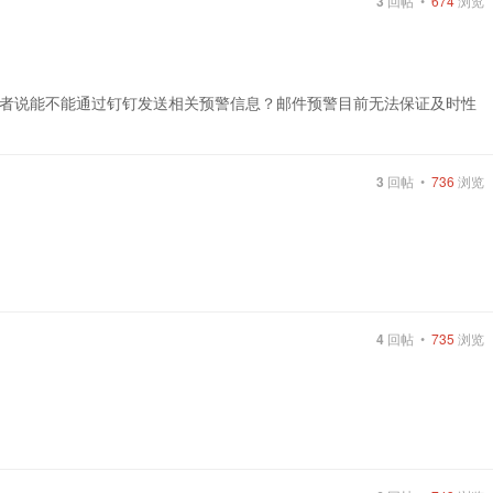
3
回帖 •
674
浏览
者说能不能通过钉钉发送相关预警信息？邮件预警目前无法保证及时性
3
回帖 •
736
浏览
4
回帖 •
735
浏览