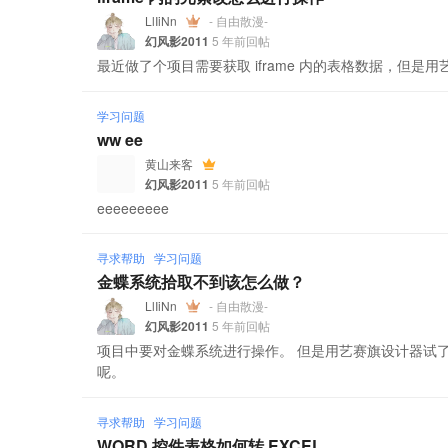
LlIiNn
- 自由散漫-
幻风影2011
5 年前回帖
最近做了个项目需要获取 iframe 内的表格数据，但
学习问题
ww ee
黄山来客
幻风影2011
5 年前回帖
eeeeeeeee
寻求帮助
学习问题
金蝶系统拾取不到该怎么做？
LlIiNn
- 自由散漫-
幻风影2011
5 年前回帖
项目中要对金蝶系统进行操作。 但是用艺赛旗设计器试
呢。
寻求帮助
学习问题
WORD 控件表格如何转 EXCEL