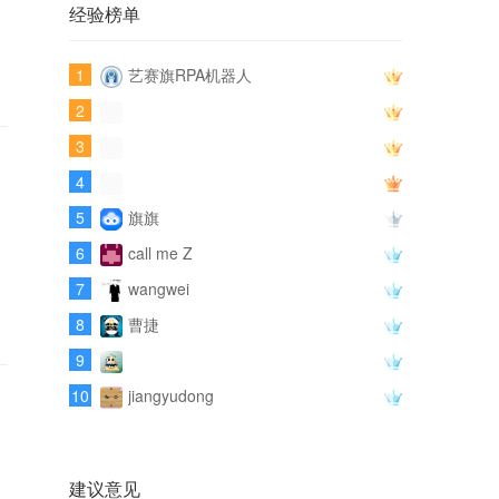
经验榜单
1
艺赛旗RPA机器人
2
3
4
5
旗旗
6
call me Z
7
wangwei
8
曹捷
9
10
jiangyudong
建议意见