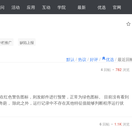
提问
活动
应用
互动
学院
最新
优选
官网
专栏推广
缺陷上报
默认
/
热议
/
好评
/
优选
/
最近回
4
回帖 •
782
浏览
在红色警告图标，则发邮件进行预警，正常为绿色图标。 目前没有看到
较奇葩， 除此之外，运行记录中不存在其他特征值能够判断程序运行状
6
回帖 •
1.1K
浏览