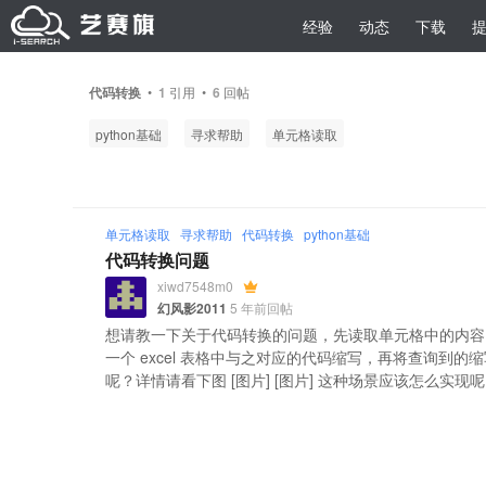
经验
动态
下载
代码转换
•
1
引用 •
6
回帖
python基础
寻求帮助
单元格读取
单元格读取
寻求帮助
代码转换
python基础
代码转换问题
xiwd7548m0
幻风影2011
5 年前回帖
想请教一下关于代码转换的问题，先读取单元格中的内容
一个 excel 表格中与之对应的代码缩写，再将查询到
呢？详情请看下图 [图片] [图片] 这种场景应该怎么实现