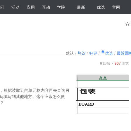
提问
活动
应用
互动
学院
最新
优选
官网
默认
/
热议
/
好评
/
优选
/
最近回
6
回帖 •
907
浏览
，根据读取到的单元格内容再去查询另
的缩写填写到其他地方。这个应该怎么做
呢？