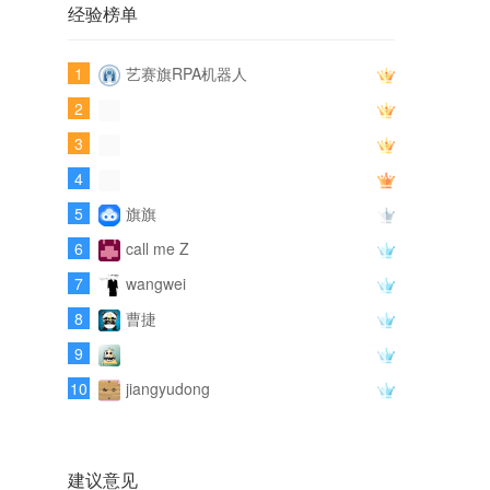
经验榜单
1
艺赛旗RPA机器人
2
3
4
5
旗旗
6
call me Z
7
wangwei
8
曹捷
9
10
jiangyudong
建议意见