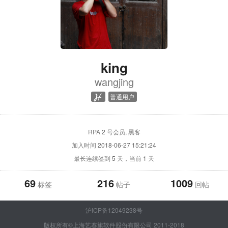
king
wangjing
普通用户
RPA
2
号会员
, 黑客
加入时间
2018-06-27 15:21:24
最长连续签到
5
天，当前
1
天
69
216
1009
标签
帖子
回帖
沪ICP备12049238号
版权所有©上海艺赛旗软件股份有限公司 2011-2018