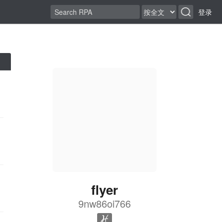
登录
flyer
9nw86oi766