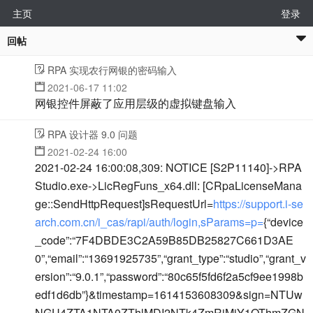
主页
登录
回帖
RPA 实现农行网银的密码输入
2021-06-17 11:02
网银控件屏蔽了应用层级的虚拟键盘输入
RPA 设计器 9.0 问题
2021-02-24 16:00
2021-02-24 16:00:08,309: NOTICE [S2P11140]->RPA
Studio.exe->LicRegFuns_x64.dll: [CRpaLicenseMana
ge::SendHttpRequest]sRequestUrl=
https://support.i-se
arch.com.cn/i_cas/rapi/auth/login,sParams=p=
{“device
_code”:“7F4DBDE3C2A59B85DB25827C661D3AE
0”,“email”:“13691925735”,“grant_type”:“studio”,“grant_v
ersion”:“9.0.1”,“password”:“80c65f5fd6f2a5cf9ee1998b
edf1d6db”}&timestamp=1614153608309&sign=NTUw
NGU4ZTA1NTA0ZThlMDI2NTk4ZmRjMjY1OThmZGN