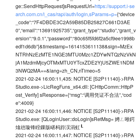
ge::SendHttpRequest]sRequestUrl=
https://support.i-se
arch.com.cn/i_cas/rapi/auth/login,sParams=p=
{“device
_code”:“7F4DBDE3C2A59B85DB25827C661D3AE
0”,“email”:“13691925735”,“grant_type”:“studio”,“grant_v
ersion”:“9.0.1”,“password”:“80c65f5fd6f2a5cf9ee1998b
edf1d6db”}&timestamp=1614153611138&sign=MzEx
NTRhNzEzMTE1NGE3MTU0Mzc1ZDYwNTQzNzVkN
jA1MzdmMjcyOTMxMTU0YTcxZDE2YjU5ZWE1NDM
3NWQ2MA==&lang=zh_CN,nTimeo=5
2021-02-24 16:00:11,435: NOTICE [S2P11140]->RPA
Studio.exe->LicRegFuns_x64.dll: [CHttpComm::HttpP
ost_Verify] sResponse={“msg”:“调用凭证不合法”,“cod
e”:4009}
2021-02-24 16:00:11,446: NOTICE [S2P11140]->RPA
Studio.exe: [QLoginUser::doLogin]sRetMsg= 娉ㄥ唽鍔
熻兘璇锋眰鏁版嵁杩斿洖涓虹┖
2021-02-24 16:00:11,447: NOTICE [S2P11140]->RPA