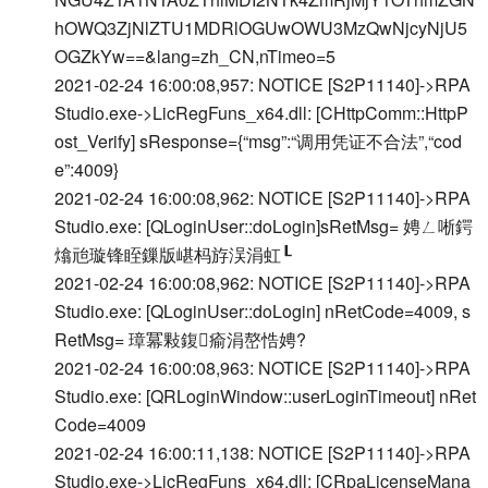
hOWQ3ZjNlZTU1MDRlOGUwOWU3MzQwNjcyNjU5
OGZkYw==&lang=zh_CN,nTimeo=5
2021-02-24 16:00:08,957: NOTICE [S2P11140]->RPA
Studio.exe->LicRegFuns_x64.dll: [CHttpComm::HttpP
ost_Verify] sResponse={“msg”:“调用凭证不合法”,“cod
e”:4009}
2021-02-24 16:00:08,962: NOTICE [S2P11140]->RPA
Studio.exe: [QLoginUser::doLogin]sRetMsg= 娉ㄥ唽鍔
熻兘璇锋眰鏁版嵁杩斿洖涓虹┖
2021-02-24 16:00:08,962: NOTICE [S2P11140]->RPA
Studio.exe: [QLoginUser::doLogin] nRetCode=4009, s
RetMsg= 璋冪敤鍑瘉涓嶅悎娉?
2021-02-24 16:00:08,963: NOTICE [S2P11140]->RPA
Studio.exe: [QRLoginWindow::userLoginTimeout] nRet
Code=4009
2021-02-24 16:00:11,138: NOTICE [S2P11140]->RPA
Studio.exe->LicRegFuns_x64.dll: [CRpaLicenseMana