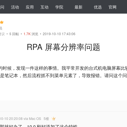
提问
活动
应用
互动
学院
最新
优选
官网
会员
建议
•
5
回帖
•
1.7K
浏览 • 2019-10-10 17:43:06
RPA 屏幕分辨率问题
流程的时候，发现一件这样的事情。我平常开发的台式机电脑屏幕
是笔记本，然后流程抓不到菜单元素了，导致报错。请问这个问
10-10 20:20:08
via Mac OS
5楼
，那就好办了，10.0 刚好添加了这个特性