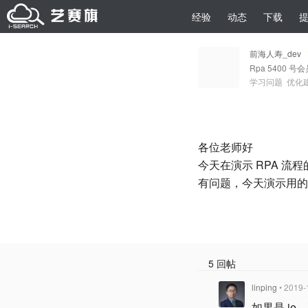
经验
动态
下载
前海人寿_dev
Rpa 5400 号
学习问题
优化
各位老师好
今天在演示 RPA 
有问题，今天演示用的
5 回帖
linping
• 2019-
如果是 ie