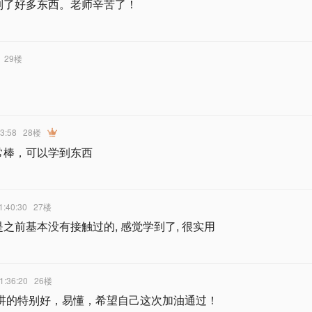
到了好多东西。老师辛苦了！
29楼
03:58
28楼
常棒，可以学到东西
1:40:30
27楼
之前基本没有接触过的, 感觉学到了, 很实用
1:36:20
26楼
天讲的特别好，易懂，希望自己这次加油通过！