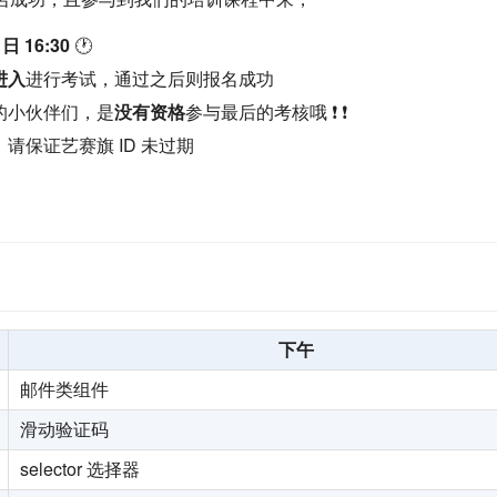
 日 16:30
🕐
进入
进行考试，通过之后则报名成功
的小伙伴们，是
没有资格
参与最后的考核哦 ❗ ❗
请保证艺赛旗 ID 未过期
下午
邮件类组件
滑动验证码
selector 选择器