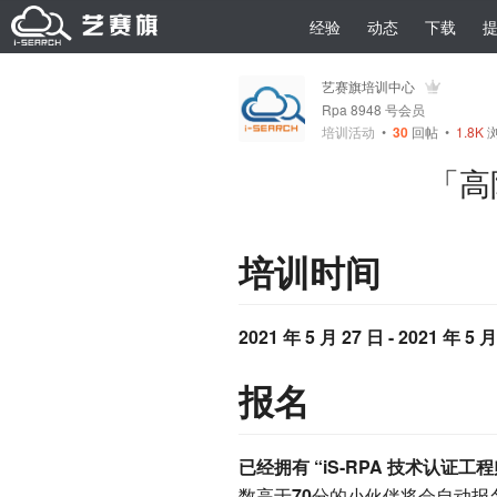
经验
动态
下载
艺赛旗培训中心
Rpa 8948 号会员
培训活动
•
30
回帖
•
1.8K
浏
「高阶
培训时间
2021 年 5 月 27 日 - 2021 年 5 月
报名
已经拥有 “iS-RPA 技术认证工
数高于
70
分的小伙伴将会自动报