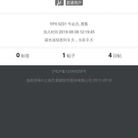
普通用户
RPA
5231
号会员
, 黑客
加入时间
2019-08-08 12:19:45
最长连续签到
0
天，当前
0
天
0
1
4
标签
帖子
回帖
沪ICP备12049238号
版权所有©上海艺赛旗软件股份有限公司 2011-2018