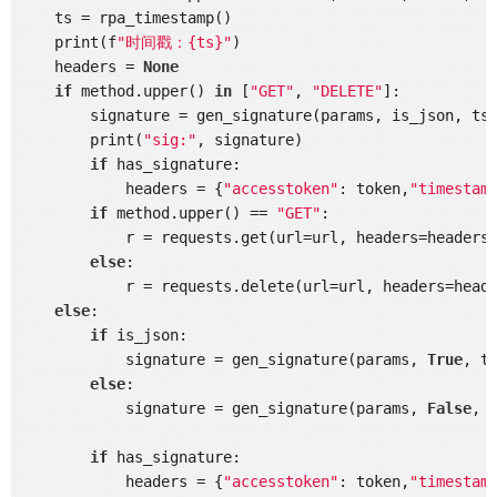
    ts = rpa_timestamp()

    print(f
"时间戳：{ts}"
)

    headers = 
None
if
 method.upper() 
in
 [
"GET"
, 
"DELETE"
]:

        signature = gen_signature(params, is_json, ts,
        print(
"sig:"
, signature)

if
 has_signature:

            headers = {
"accesstoken"
: token,
"timestam
if
 method.upper() == 
"GET"
:

            r = requests.get(url=url, headers=headers
else
:

            r = requests.delete(url=url, headers=head
else
:

if
 is_json:

            signature = gen_signature(params, 
True
, ts
else
:

            signature = gen_signature(params, 
False
, t
if
 has_signature:

            headers = {
"accesstoken"
: token,
"timestam