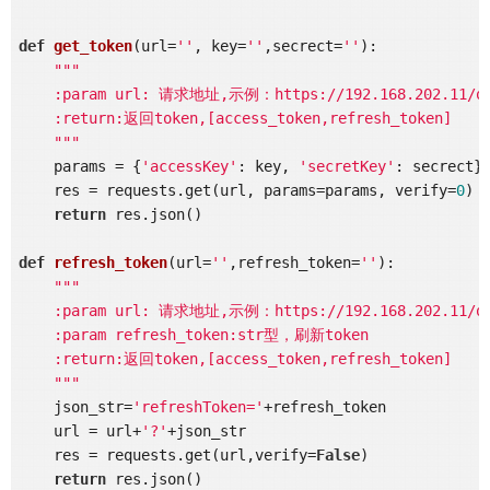
def
get_token
(url=
''
, key=
''
,secrect=
''
)
:
"""

    :param url: 请求地址,示例：https://192.168.202.11/oap
    :return:返回token,[access_token,refresh_token]

    """
    params = {
'accessKey'
: key, 
'secretKey'
: secrect}

    res = requests.get(url, params=params, verify=
0
)

return
 res.json()

def
refresh_token
(url=
''
,refresh_token=
''
)
:
"""

    :param url: 请求地址,示例：https://192.168.202.11/oap
    :param refresh_token:str型，刷新token

    :return:返回token,[access_token,refresh_token]

    """
    json_str=
'refreshToken='
+refresh_token

    url = url+
'?'
+json_str

    res = requests.get(url,verify=
False
)

return
 res.json()
