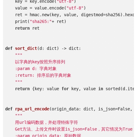
    key = key.encode(
"utf-8"
)

    value = value.encode(
"utf-8"
)

    ret = hmac.new(key, value, digestmod=sha256).hexdi
    print(
"sha265:"
+ ret)

return
 ret

def
sort_dict
(d: dict)
 -> dict:
"""

    以字典的key按照升序排列

    :param d: 字典对象

    :return: 排序后的字典对象

    """
return
 {key: value 
for
 key, value 
in
 sorted(d.ite
def
rpa_url_encode
(origin_data: dict, is_json=False, 
"""

    用url编码数据，并处理特殊字符

    Get方法、上传文件时设置is_json=False，其它情况为True

    :param origin_data: 原始数据
