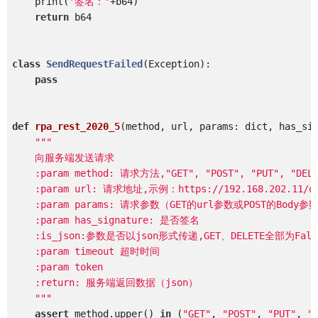
    print(
'签名：'
+b64)

return
 b64

class
SendRequestFailed
(Exception)
:
pass
def
rpa_rest_2020_5
(method, url, params: dict, has_si
"""

    向服务端发送请求

    :param method: 请求方法,"GET", "POST", "PUT", "DELET
    :param url: 请求地址,示例：https://192.168.202.11/oap
    :param params: 请求参数（GET的url参数或POST的Body参数
    :param has_signature: 是否签名

    :is_json:参数是否以json形式传递,GET、DELETE全部为False
    :param timeout 超时时间

    :param token

    :return: 服务端返回数据（json）

    """
assert
 method.upper() 
in
 (
"GET"
, 
"POST"
, 
"PUT"
, 
"