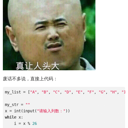
废话不多说，直接上代码：
my_list = [
"A"
, 
"B"
, 
"C"
, 
"D"
, 
"E"
, 
"F"
, 
"G"
, 
"H"
, 
"I
my_str = 
""
x = int(input(
"请输入列数："
while
 x:

    i = x % 
26