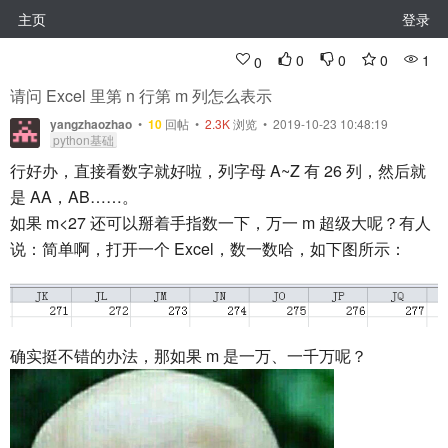
主页
登录
0
0
0
1
0
请问 Excel 里第 n 行第 m 列怎么表示
yangzhaozhao
•
10
回帖
•
2.3K
浏览 • 2019-10-23 10:48:19
python基础
行好办，直接看数字就好啦，列字母 A~Z 有 26 列，然后就
是 AA，AB……。
如果 m<27 还可以掰着手指数一下，万一 m 超级大呢？有人
说：简单啊，打开一个 Excel，数一数哈，如下图所示：
确实挺不错的办法，那如果 m 是一万、一千万呢？