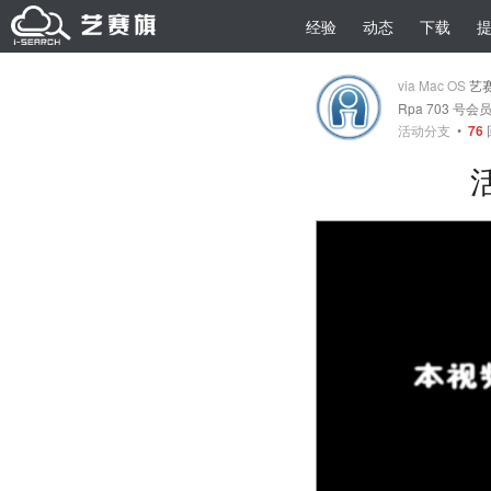
经验
动态
下载
via Mac OS
艺
Rpa 703 号会
活动分支
•
76
活