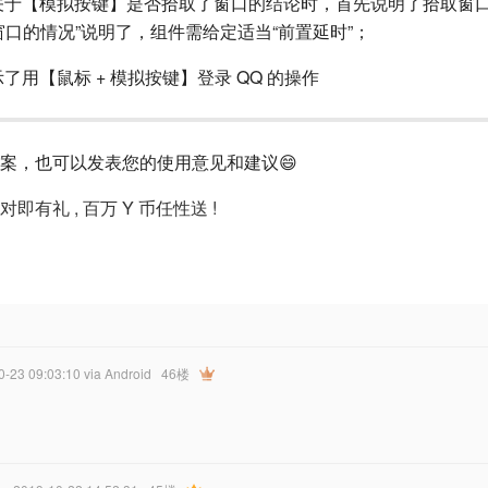
到关于【模拟按键】是否拾取了窗口的结论时，首先说明了拾取窗
窗口的情况”说明了，组件需给定适当“前置延时”；
了用【鼠标 + 模拟按键】登录 QQ 的操作
案，也可以发表您的使用意见和建议😄
答对即有礼 , 百万 Y 币任性送 !
0-23 09:03:10
via Android
46楼