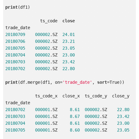
print
(df1)

              ts_code  
close
20180709
000002
.SZ  
24.01
20180706
000002
.SZ  
23.21
20180705
000002
.SZ  
23.05
20180704
000002
.SZ  
23.00
20180703
000002
.SZ  
23.42
20180702
000002
.SZ  
22.80
print
(df.merge(df1, on=
'trade_date'
, 
sort
=True))

            ts_code_x  close_x  ts_code_y  close_y

20180702
000001
.SZ     
8.61
000002
.SZ    
22.80
20180703
000001
.SZ     
8.67
000002
.SZ    
23.42
20180704
000001
.SZ     
8.61
000002
.SZ    
23.00
20180705
000001
.SZ     
8.60
000002
.SZ    
23.05