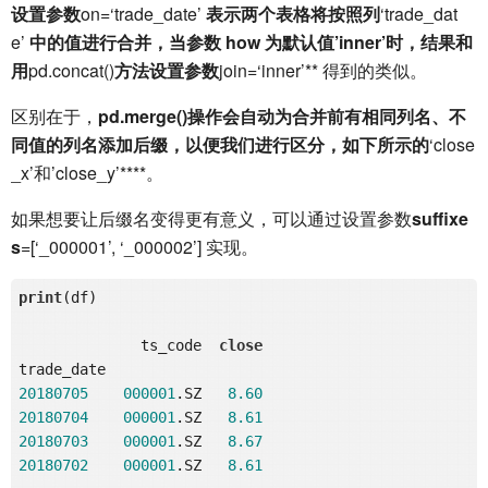
设置参数
on=‘trade_date’
表示两个表格将按照列
‘trade_dat
e’
中的值进行合并，当参数 how 为默认值’inner’时，结果和
用
pd.concat()
方法设置参数
join=‘inner’** 得到的类似。
区别在于，
pd.merge()
操作会自动为合并前有相同列名、不
同值的列名添加后缀，以便我们进行区分，如下所示的
‘close
_x’和’close_y’****。
如果想要让后缀名变得更有意义，可以通过设置参数
suffixe
s
=[‘_000001’, ‘_000002’] 实现。
print
(df)

              ts_code  
close
20180705
000001
.SZ   
8.60
20180704
000001
.SZ   
8.61
20180703
000001
.SZ   
8.67
20180702
000001
.SZ   
8.61