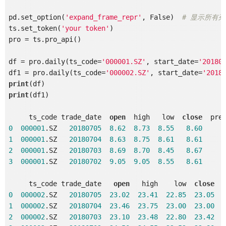
pd.set_option(
'expand_frame_repr'
, False)  
# 显示所有列
ts.set_token(
'your token'
)

pro = ts.pro_api()

df = pro.daily(ts_code=
'000001.SZ'
, start_date=
'20180
df1 = pro.daily(ts_code=
'000002.SZ'
, start_date=
'2018
print
print
(df1)

     ts_code trade_date  
open
  high   low  
close
0
000001
.SZ   
20180705
8.62
8.73
8.55
8.60
1
000001
.SZ   
20180704
8.63
8.75
8.61
8.61
2
000001
.SZ   
20180703
8.69
8.70
8.45
8.67
3
000001
.SZ   
20180702
9.05
9.05
8.55
8.61
     ts_code trade_date   
open
   high    low  
close
0
000002
.SZ   
20180705
23.02
23.41
22.85
23.05
1
000002
.SZ   
20180704
23.46
23.75
23.00
23.00
2
000002
.SZ   
20180703
23.10
23.48
22.80
23.42