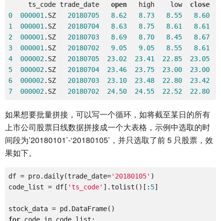
     ts_code trade_date   
open
   high    low  
close
0
000001
.SZ   
20180705
8.62
8.73
8.55
8.60
1
000001
.SZ   
20180704
8.63
8.75
8.61
8.61
2
000001
.SZ   
20180703
8.69
8.70
8.45
8.67
3
000001
.SZ   
20180702
9.05
9.05
8.55
8.61
4
000002
.SZ   
20180705
23.02
23.41
22.85
23.05
5
000002
.SZ   
20180704
23.46
23.75
23.00
23.00
6
000002
.SZ   
20180703
23.10
23.48
22.80
23.42
7
000002
.SZ   
20180702
24.50
24.55
22.52
22.80
如果想要批量拼接，可以写一个循环，如将截至某日的所有
上市公司股票日线数据拼接成一个大表格，示例中选取的时
间段为’20180101’-‘20180105’，并只选取了前 5 只股票，效
果如下。
df = pro.daily(trade_date=
'20180105'
)

code_list = df[
'ts_code'
].tolist()[:
5
]

for
 code in code_list:
