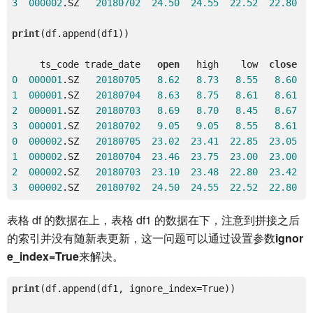
3
000002
.SZ   
20180702
24.50
24.55
22.52
22.80
print
(df.append(df1))

     ts_code trade_date   
open
   high    low  
close
0
000001
.SZ   
20180705
8.62
8.73
8.55
8.60
1
000001
.SZ   
20180704
8.63
8.75
8.61
8.61
2
000001
.SZ   
20180703
8.69
8.70
8.45
8.67
3
000001
.SZ   
20180702
9.05
9.05
8.55
8.61
0
000002
.SZ   
20180705
23.02
23.41
22.85
23.05
1
000002
.SZ   
20180704
23.46
23.75
23.00
23.00
2
000002
.SZ   
20180703
23.10
23.48
22.80
23.42
3
000002
.SZ   
20180702
24.50
24.55
22.52
22.80
表格 df 的数据在上，表格 df1 的数据在下，注意到拼接之后
的索引并没有随新表更新，这一问题可以通过设置参数
ignor
e_index=True
来解决。
print
(df.append(df1, ignore_index=True))
