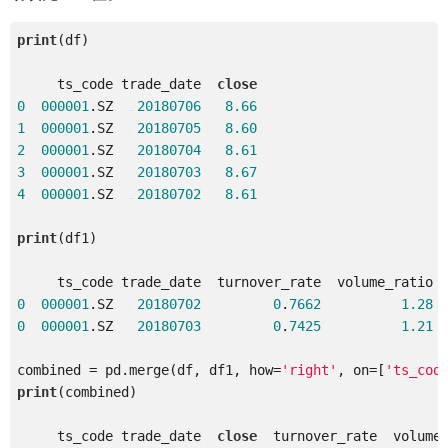
print
(df)

     ts_code trade_date  
close
0
000001
.SZ   
20180706
8.66
1
000001
.SZ   
20180705
8.60
2
000001
.SZ   
20180704
8.61
3
000001
.SZ   
20180703
8.67
4
000001
.SZ   
20180702
8.61
print
(df1)

0
000001
.SZ   
20180702
0
.
7662
1.28
0
000001
.SZ   
20180703
0
.
7425
1.21
combined = pd.merge(df, df1, how=
'right'
, on=[
'ts_cod
print
(combined)

     ts_code trade_date  
close