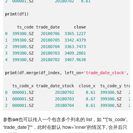
2
000001
.SZ         
20180702
8.61
print
(df1)

     ts_code trade_date      
close
0
399300
.SZ   
20180706
3365.1227
1
399300
.SZ   
20180705
3342.4379
2
399300
.SZ   
20180704
3363.7473
3
399300
.SZ   
20180703
3409.2801
4
399300
.SZ   
20180702
3407.9638
print
(df.merge(df_index, left_on=
'trade_date_stock'
, 
0
000001
.SZ         
20180702
8.61
399300
.SZ   
2
1
000001
.SZ         
20180703
8.67
399300
.SZ   
2
2
000001
.SZ         
20180704
8.61
399300
.SZ   
2
参数
on
也可以传入一个包含多个列名的 list，如 **[‘ts_code’,
‘trade_date’]**，此时在默认 how=’inner’的情况下, 合并后只