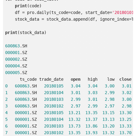
print
(code)

    df = pro.daily(ts_code=code, start_date=
'20180101
    stock_data = stock_data.append(df, ignore_index=Tr
print
(stock_data)

600863
000001
000002
000004
000005
.SZ

      ts_code trade_date   
open
   high    low  
close
0
600863
.SH   
20180105
3.04
3.04
3.00
3.01
1
600863
.SH   
20180104
3.01
3.03
2.99
3.02
2
600863
.SH   
20180103
2.99
3.01
2.98
3.00
3
600863
.SH   
20180102
2.97
2.99
2.97
2.98
4
000001
.SZ   
20180105
13.21
13.35
13.15
13.30
5
000001
.SZ   
20180104
13.32
13.37
13.13
13.25
6
000001
.SZ   
20180103
13.73
13.86
13.20
13.33
7
000001
.SZ   
20180102
13.35
13.93
13.32
13.70