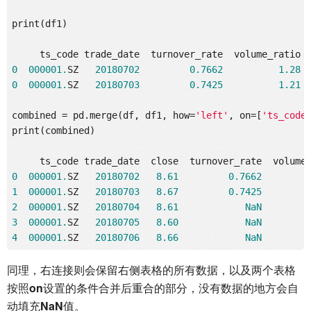
print(df1)

0
000001.
SZ   
20180702
0.7662
1.28
0
000001.
SZ   
20180703
0.7425
1.21
combined = pd.merge(df, df1, how=
'left'
, on=[
'ts_code
print(combined)

0
000001.
SZ   
20180702
8.61
0.7662
1
000001.
SZ   
20180703
8.67
0.7425
2
000001.
SZ   
20180704
8.61
NaN
3
000001.
SZ   
20180705
8.60
NaN
4
000001.
SZ   
20180706
8.66
NaN
同理，右连接则会保留右侧表格的所有数据，以及两个表格
按照
on
设置的条件合并后重合的部分，没有数据的地方会自
动填充
NaN
值。