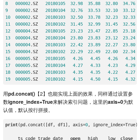
8
000002
.SZ   
20180105
32.98
35.88
32.80
34.76
9
000002
.SZ   
20180104
32.76
33.53
32.10
33.12
10
000002
.SZ   
20180103
32.50
33.78
32.23
32.33
11
000002
.SZ   
20180102
31.45
32.99
31.45
32.56
12
000004
.SZ   
20180105
23.23
23.47
22.85
23.18
13
000004
.SZ   
20180104
23.80
23.83
23.12
23.24
14
000004
.SZ   
20180103
22.42
23.89
22.27
23.80
15
000004
.SZ   
20180102
22.29
22.49
22.00
22.34
16
000005
.SZ   
20180105
4.26
4.45
4.26
4.34
17
000005
.SZ   
20180104
4.27
4.33
4.23
4.29
18
000005
.SZ   
20180103
4.35
4.35
4.22
4.27
19
000005
.SZ   
20180102
4.15
4.50
4.15
4.32
用
pd.concat()
【2】也能实现上面的效果，同样通过设置参
数
ignore_index=True
来解决索引问题，这里的
axis=0
为默
认值，默认按行拼接。
print
(pd.concat([df, df1], axis=
0
, ignore_index=True))
     ts_code trade_date   
open
   high    low  
close