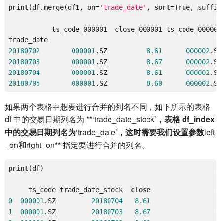
print
(df.merge(df1, on=
'trade_date'
, 
sort
=True, suffi
           ts_code_000001  close_000001 ts_code_000002
20180702
000001
.SZ          
8.61
000002
.S
20180703
000001
.SZ          
8.67
000002
.S
20180704
000001
.SZ          
8.61
000002
.S
20180705
000001
.SZ          
8.60
000002
.S
如果两个表格中想要进行合并的列名不同，如下所示的表格
df 中的交易日期列名为 **‘trade_date_stock’
，表格 df_index
中的交易日期列名为
‘trade_date’
，这时需要我们设置参数
left
_on
和
right_on** 指定要进行合并的列名。
print
(df)

     ts_code trade_date_stock  
close
0
000001
.SZ         
20180704
8.61
1
000001
.SZ         
20180703
8.67