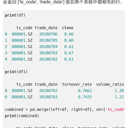
会返回 [‘ts_code’, ‘trade_date’] 值在两个表格中都相等的行。
print
(df)

     ts_code trade_date  
close
0
000001
.SZ   
20180706
8.66
1
000001
.SZ   
20180705
8.60
2
000001
.SZ   
20180704
8.61
3
000001
.SZ   
20180703
8.67
4
000001
.SZ   
20180702
8.61
print
(df1)

0
000001
.SZ   
20180702
0
.
7662
1.28
0
000001
.SZ   
20180703
0
.
7425
1.21
combined = pd.merge(left=df, right=df1, on=[
'ts_code'
print
(combined)
