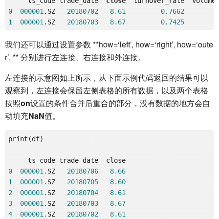
     ts_code trade_date  
close
0
000001
.SZ   
20180702
8.61
0
.
7662
1
000001
.SZ   
20180703
8.67
0
.
7425
我们还可以通过设置参数 **how=‘left’, how=‘right’, how=‘oute
r’, ** 分别进行左连接、右连接和外连接。
左连接的示意图如上所示，从下面示例代码返回的结果可以
观察到，左连接会保留左侧表格的所有数据，以及两个表格
按照
on
设置的条件合并后重合的部分，没有数据的地方会自
动填充
NaN
值。
print(df)

0
000001.
SZ   
20180706
8.66
1
000001.
SZ   
20180705
8.60
2
000001.
SZ   
20180704
8.61
3
000001.
SZ   
20180703
8.67
4
000001.
SZ   
20180702
8.61