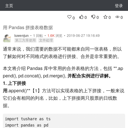
主页
登录
0
0
0
0
0
用 Pandas 拼接表格数据
luwenjun
•
1
回帖
•
1.6K
浏览 • 2019-06-27 19:16:49
第三方库使用
文件处理
通常来说，我们需要的数据不可能都来自同一张表格，所以
了解如何对不同格式的表格进行拼接、合并是非常重要的。
本文将介绍 Pandas 库中常用的合并表格的方法，包括 **.ap
pend(), pd.concat(), pd.merge(),
并配合实例进行讲解。
1. 上下拼接
用
.append()**【1】方法可以实现表格的上下拼接，一般来说
它们会有相同的列名，比如，上下拼接两只股票的日线数
据。
import tushare as ts

import pandas as pd
