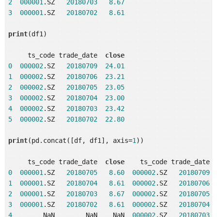
2
000001
.SZ   
20180703
8.67
3
000001
.SZ   
20180702
8.61
print
(df1)

     ts_code trade_date  
close
0
000002
.SZ   
20180709
24.01
1
000002
.SZ   
20180706
23.21
2
000002
.SZ   
20180705
23.05
3
000002
.SZ   
20180704
23.00
4
000002
.SZ   
20180703
23.42
5
000002
.SZ   
20180702
22.80
print
(pd.concat([df, df1], axis=
1
))

     ts_code trade_date  
close
    ts_code trade_date 
0
000001
.SZ   
20180705
8.60
000002
.SZ   
20180709
1
000001
.SZ   
20180704
8.61
000002
.SZ   
20180706
2
000001
.SZ   
20180703
8.67
000002
.SZ   
20180705
3
000001
.SZ   
20180702
8.61
000002
.SZ   
20180704
4
        NaN        NaN    NaN  
000002
.SZ   
20180703