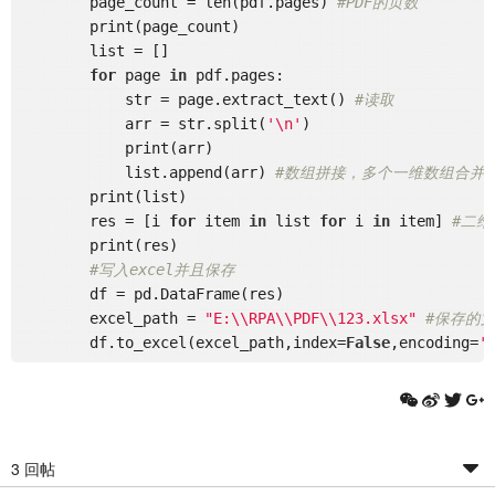
        page_count = len(pdf.pages) 
#PDF的页数
        print(page_count)

        list = []

for
 page 
in
 pdf.pages:

            str = page.extract_text() 
#读取
            arr = str.split(
'\n'
)

            print(arr)

            list.append(arr) 
#数组拼接，多个一维数组合并
        print(list)

        res = [i 
for
 item 
in
 list 
for
 i 
in
 item] 
#二
        print(res)

#写入excel并且保存
        df = pd.DataFrame(res)

        excel_path = 
"E:\\RPA\\PDF\\123.xlsx"
#保存的
        df.to_excel(excel_path,index=
False
,encoding=
'
3 回帖