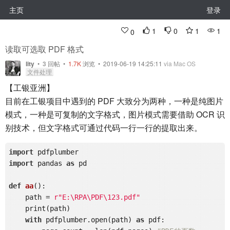
主页
登录
1
0
1
1
0
读取可选取 PDF 格式
lity
•
3
回帖
•
1.7K
浏览 • 2019-06-19 14:25:11
via Mac OS
文件处理
【工银亚洲】
目前在工银项目中遇到的 PDF 大致分为两种，一种是纯图片
模式，一种是可复制的文字格式，图片模式需要借助 OCR 识
别技术，但文字格式可通过代码一行一行的提取出来。
import
import
 pandas 
as
 pd

def
aa
()
:
    path = 
r"E:\RPA\PDF\123.pdf"
    print(path)

with
 pdfplumber.open(path) 
as
 pdf:
