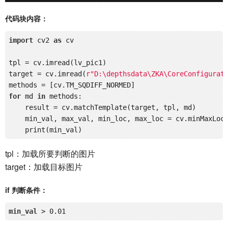
代码块内容：
import
 cv2 
as
 cv 

tpl = cv.imread(lv_pic1)

target = cv.imread(
r"D:\depthsdata\ZKA\CoreConfigurat
for
 md 
in
 methods:

    result = cv.matchTemplate(target, tpl, md)

    min_val, max_val, min_loc, max_loc = cv.minMaxLoc(
tpl：加载所要判断的图片
target：加载目标图片
if 判断条件：
min_val
 > 0
.01