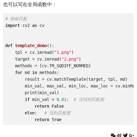
也可以写在全局函数中：
# 模板匹配
import
 cv2 
as
 cv

def
template_demo
()
:
    tpl = cv.imread(
"1.png"
)

    target = cv.imread(
"2.png"
)

    methods = [cv.TM_SQDIFF_NORMED]

for
 md 
in
 methods:

        result = cv.matchTemplate(target, tpl, md)

        min_val, max_val, min_loc, max_loc = cv.minMax
        print(min_val)

if
 min_val > 
0.01
:  
# 没找到匹配图
return
False
else
:   
# 找到匹配图
return
True