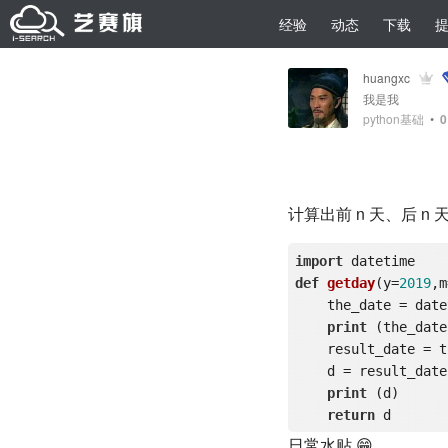
经验
动态
下载
huangxc
我是我
python基础
•
0
计算出前 n 天、后 n
import
def
getday
(y=
2019
,m
    the_date = datetime.datetime(y,m,d)

print
 (the_date)
    result_date = the_date + datetime.timedelta(days=n)

    d = result_da
print
 (d)

return
日常水贴 😁