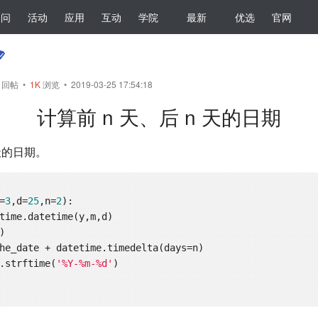
提问
活动
应用
互动
学院
最新
优选
官网
回帖
•
1K
浏览 • 2019-03-25 17:54:18
计算前 n 天、后 n 天的日期
 天的日期。
=
3
,d=
25
,n=
2
)
:


te.strftime(
'%Y-%m-%d'
)
