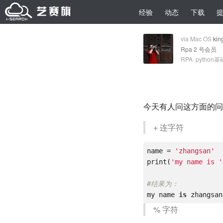
经验
动态
下载
via Mac OS
kin
Rpa 2 号会员
RPA
python基
今天有人问这方面的问
+ 连字符
name = 
'zhangsan'
print(
'my name is '
#结果为：
my name 
is
% 字符