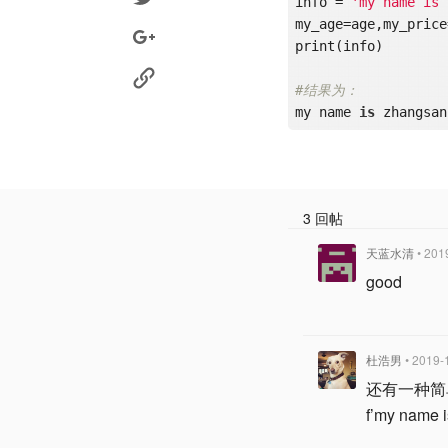
info = 
'my name is 
my_age=age,my_price
print(info)  

#结果为：  
my name 
is
 zhangsan
3 回帖
天蓝水清
• 201
good
杜浩男
• 2019-
还有一种简单
f’my name i