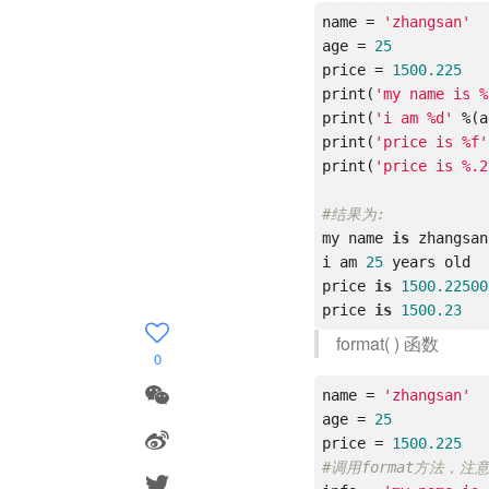
name = 
'zhangsan'
age = 
25
price = 
1500.225
print(
'my name is %
print(
'i am %d'
 %(a
print(
'price is %f'
print(
'price is %.2
#结果为:  
my name 
is
 zhangsan
i am 
25
 years old  

price 
is
1500.22500
price 
is
1500.23
format( ) 函数
0
name = 
'zhangsan'
age = 
25
price = 
1500.225
#调用format方法，注