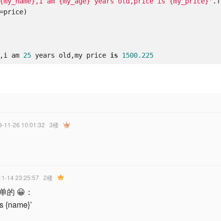
{my_name},i am {my_age} years old,price is {my_price}'
.f
=price)  

,i am 
25
 years old,my price 
is
1500.225
9-11-26 10:01:32
3楼
11-14 23:25:57
2楼
的 😀：
s {name}’