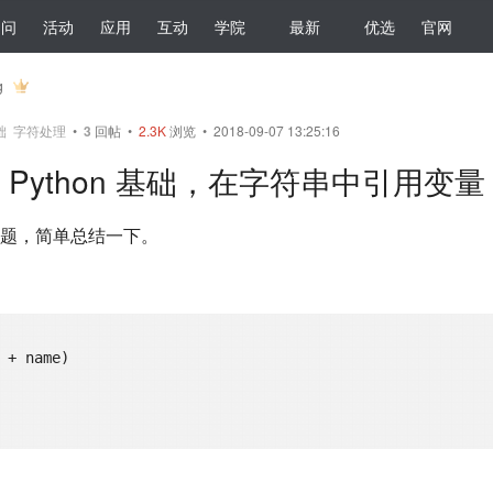
提问
活动
应用
互动
学院
最新
优选
官网
g
础
字符处理
•
3
回帖
•
2.3K
浏览 • 2018-09-07 13:25:16
Python 基础，在字符串中引用变量
题，简单总结一下。
 + name)  
