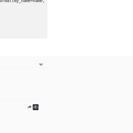
ormat(my_name=name,