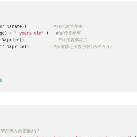
s'
 %(name))           
#%s代表字符串
ge) + 
' years old'
 )   
#%d代表整型
 %(price))              
#%f代表浮点型
f'
 %(price))          
#保留指定位数小数(四舍五入)  
  

0
意字符串内的变量加{}