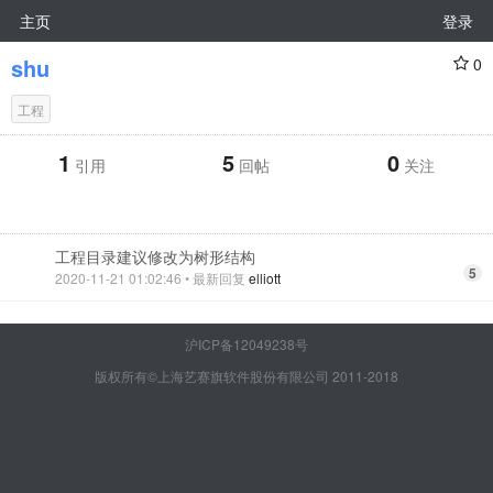
主页
登录
shu
0
工程
1
5
0
引用
回帖
关注
工程目录建议修改为树形结构
5
2020-11-21 01:02:46
• 最新回复
elliott
沪ICP备12049238号
版权所有©上海艺赛旗软件股份有限公司 2011-2018