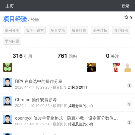
主页
登录
项目经验
0
/
经验
案例分享
安全小课堂
场景交流
疯狂吐槽
高手过招
其他经验
学习问题
316
761
0
引用
回帖
关注
RPA 在多选中的操作分享
1
2020-11-17 16:29:26
• 最新回复
幻风影2011
Chrome 插件安装参考
3
2020-11-10 10:09:33
• 最新回复
掉进悬崖的小白
openpyxl 修改单元格格式（隐藏小数、设定百分数位数）
2
2020-11-03 16:57:54
• 最新回复
掉进悬崖的小白