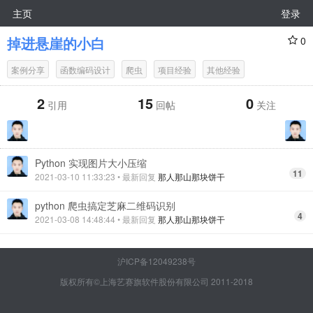
主页
登录
掉进悬崖的小白
0
案例分享
函数编码设计
爬虫
项目经验
其他经验
2
15
0
引用
回帖
关注
Python 实现图片大小压缩
11
2021-03-10 11:33:23
• 最新回复
那人那山那块饼干
python 爬虫搞定芝麻二维码识别
4
2021-03-08 14:48:44
• 最新回复
那人那山那块饼干
沪ICP备12049238号
版权所有©上海艺赛旗软件股份有限公司 2011-2018