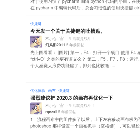
对于使用习惯了 pycharm 编辑 python 代码的小
在 pycharm 中编辑代码后，总会习惯性的使用快捷键 ctrl+a
快捷键
今天发一个关于关捷键的吐槽贴。
不小心
- 生活就是战斗！
幻风影2011
5 年前回帖
先上图看看： [图片] 第一，F4：打开一个项目 使用 F
“ctrl+O” 之类的更有语义么？ 第二，F5，F7，F8
个人感觉太浪费功能键了，排列也比较随 ....
优化体验
画布
快捷键
强烈建议把 2020.3 的画布再优化一下
不小心
- 生活就是战斗！
rqezxll
5 年前回帖
1，流程画布中的组件多了以后，上下左右移动画布极为不方便。
photoshop 那样设置一个画布抓手（空格键），可以