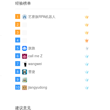
经验榜单
1
艺赛旗RPA机器人
2
3
4
5
旗旗
6
call me Z
7
wangwei
8
曹捷
9
10
jiangyudong
建议意见