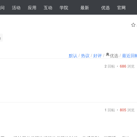
提问
活动
应用
互动
学院
最新
优选
官网
验
默认
/
热议
/
好评
/
优选
/
最近回
2
回帖 •
686
浏览
1
回帖 •
805
浏览