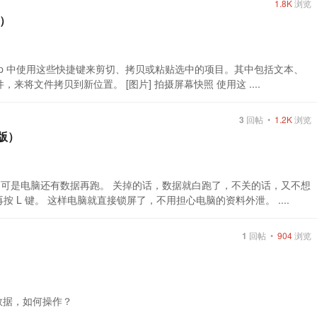
1.8K
浏览
版）
 app 中使用这些快捷键来剪切、拷贝或粘贴选中的项目。其中包括文本、
，来将文件拷贝到新位置。 [图片] 拍摄屏幕快照 使用这 ....
3
回帖 •
1.2K
浏览
版）
，可是电脑还有数据再跑。 关掉的话，数据就白跑了，不关的话，又不想
按 L 键。 这样电脑就直接锁屏了，不用担心电脑的资料外泄。 ....
1
回帖 •
904
浏览
行数据，如何操作？