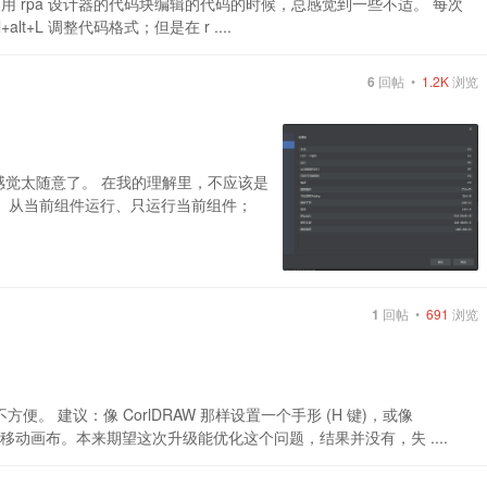
白，在使用 rpa 设计器的代码块编辑的代码的时候，总感觉到一些不适。 每次
lt+L 调整代码格式；但是在 r ....
6
回帖 •
1.2K
浏览
4 感觉太随意了。 在我的理解里，不应该是
：运行、从当前组件运行、只运行当前组件；
1
回帖 •
691
浏览
 建议：像 CorlDRAW 那样设置一个手形 (H 键)，或像
轻松移动画布。本来期望这次升级能优化这个问题，结果并没有，失 ....