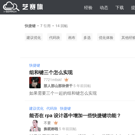
经验
动态
下载
快捷键
•
7
引用 •
14
回帖
建议优化
代码块
画布
多选
优化体验
其他经
快捷键
组和键三个怎么实现
7721mtiskf
那人那山那块饼干
5 年前回帖
如果需要三个一起的组和键怎么实现
建议优化
代码块
快捷键
能否在 rpa 设计器中增加一些快捷键功能？
不要
换昵称啦
5 年前回帖