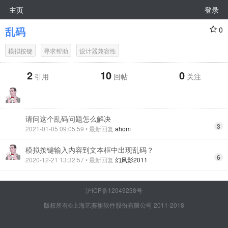
主页
登录
乱码
0
模拟按键
寻求帮助
设计器兼容性
2
10
0
引用
回帖
关注
请问这个乱码问题怎么解决
3
2021-01-05 09:05:59
• 最新回复
ahom
模拟按键输入内容到文本框中出现乱码？
6
2020-12-21 13:32:57
• 最新回复
幻风影2011
沪ICP备12049238号
版权所有©上海艺赛旗软件股份有限公司 2011-2018