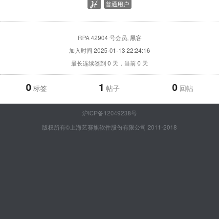
普通用户
RPA
42904
号会员
, 黑客
加入时间
2025-01-13 22:24:16
最长连续签到
0
天，当前
0
天
0
1
0
标签
帖子
回帖
沪ICP备12049238号
版权所有©上海艺赛旗软件股份有限公司 2011-2018