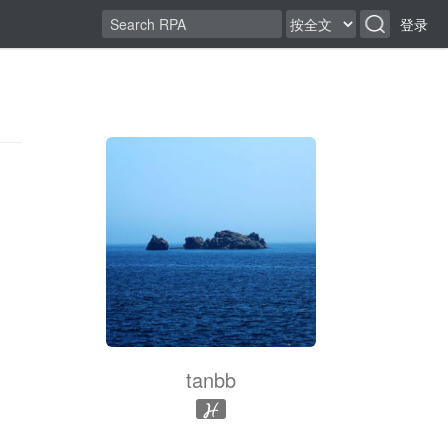
登录
tanbb