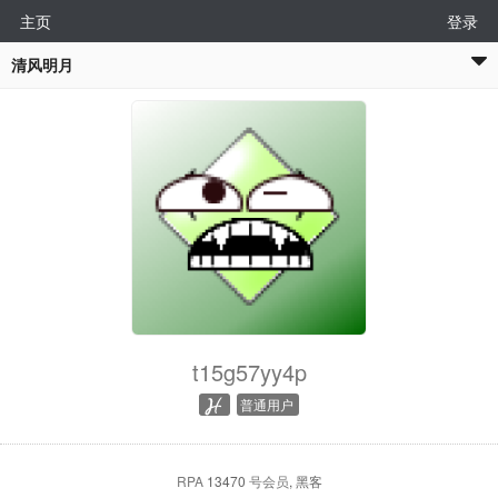
主页
登录
清风明月
t15g57yy4p
普通用户
RPA
13470
号会员
, 黑客