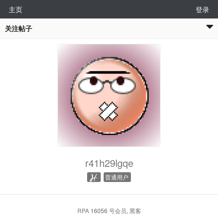
主页
登录
关注帖子
r41h29lgqe
普通用户
RPA
16056
号会员
, 黑客