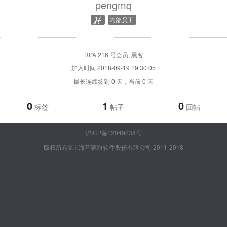
pengmq
内部员工
RPA
216
号会员
, 黑客
加入时间
2018-09-19 19:30:05
最长连续签到
0
天，当前
0
天
0
1
0
标签
帖子
回帖
沪ICP备12049238号
版权所有©上海艺赛旗软件股份有限公司 2011-2018