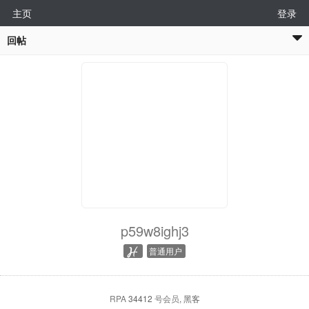
主页
登录
回帖
p59w8ighj3
普通用户
RPA
34412
号会员
, 黑客