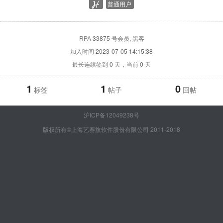
普通用户
RPA
33875
号会员
, 黑客
加入时间
2023-07-05 14:15:38
最长连续签到
0
天，当前
0
天
1
1
0
标签
帖子
回帖
沪ICP备12049238号
版权所有©上海艺赛旗软件股份有限公司 2011-2018