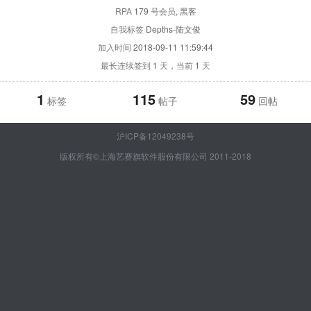
RPA
179
号会员
, 黑客
自我标签
Depths-陆文俊
加入时间
2018-09-11 11:59:44
最长连续签到
1
天，当前
1
天
1
115
59
标签
帖子
回帖
沪ICP备12049238号
版权所有©上海艺赛旗软件股份有限公司 2011-2018