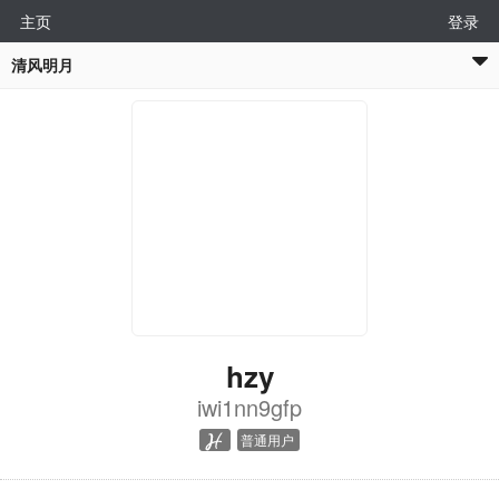
主页
登录
清风明月
hzy
iwi1nn9gfp
普通用户