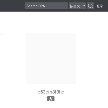
登录
e53em8f8hq