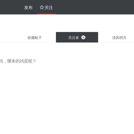
发布
关注
收藏帖子
关注者
清风明月
0
鸡，哪来的鸡蛋呢？