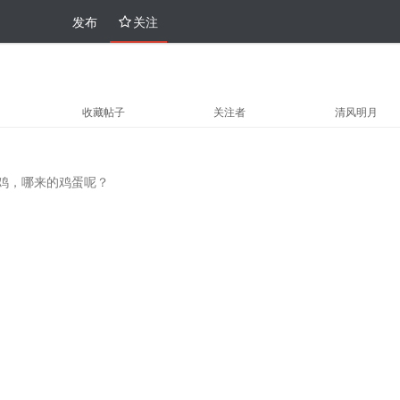
发布
关注
收藏帖子
关注者
清风明月
鸡，哪来的鸡蛋呢？