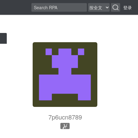
登录
7p6ucn8789