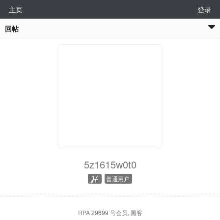
主页
登录
回帖
5z1615w0t0
普通用户
RPA
29699
号会员
, 黑客