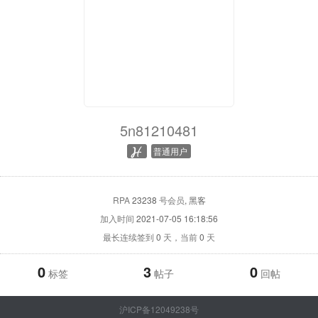
5n81210481
普通用户
RPA
23238
号会员
, 黑客
加入时间
2021-07-05 16:18:56
最长连续签到
0
天，当前
0
天
0
3
0
标签
帖子
回帖
沪ICP备12049238号