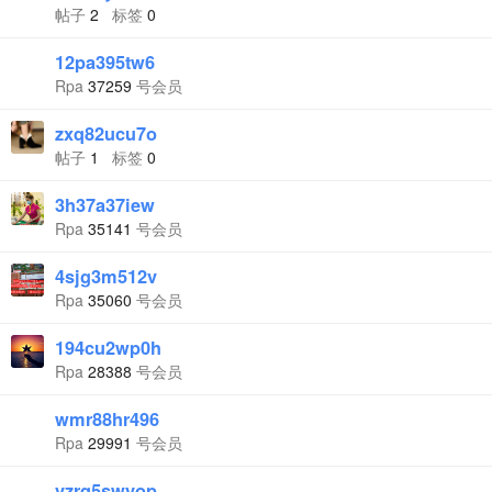
帖子
2
标签
0
12pa395tw6
Rpa
37259
号会员
zxq82ucu7o
帖子
1
标签
0
3h37a37iew
Rpa
35141
号会员
4sjg3m512v
Rpa
35060
号会员
194cu2wp0h
Rpa
28388
号会员
wmr88hr496
Rpa
29991
号会员
vzrq5swyop