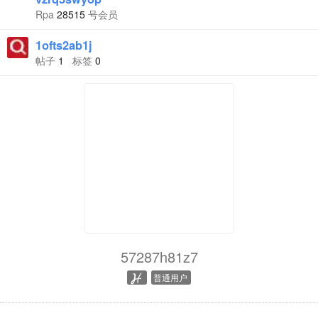
Rpa
28515
号会员
1ofts2ab1j
帖子
1
标签
0
57287h81z7
普通用户