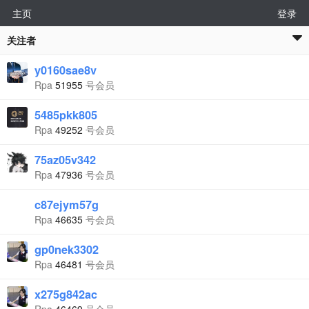
主页
登录
关注者
y0160sae8v
Rpa
51955
号会员
5485pkk805
Rpa
49252
号会员
75az05v342
Rpa
47936
号会员
c87ejym57g
Rpa
46635
号会员
gp0nek3302
Rpa
46481
号会员
x275g842ac