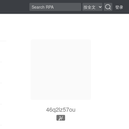
登录
46q2lz57ou