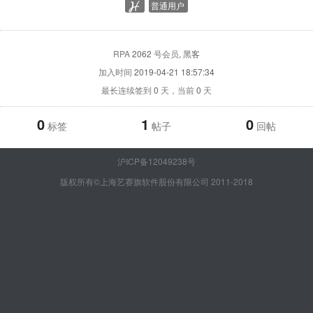
普通用户
RPA
2062
号会员
, 黑客
加入时间
2019-04-21 18:57:34
最长连续签到
0
天，当前
0
天
0
1
0
标签
帖子
回帖
沪ICP备12049238号
版权所有©上海艺赛旗软件股份有限公司 2011-2018