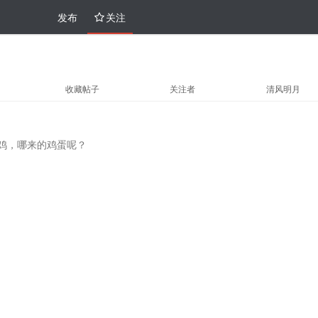
发布
关注
收藏帖子
关注者
清风明月
鸡，哪来的鸡蛋呢？