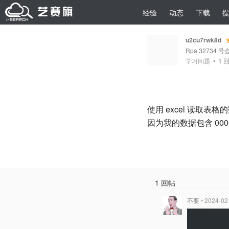
经验
动态
下载
u2cu7rwk8d
Rpa 32734 号
学习问题
•
1
回
使用 excel 读取
因为我的数据包含 000
1 回帖
不要
• 2024-02