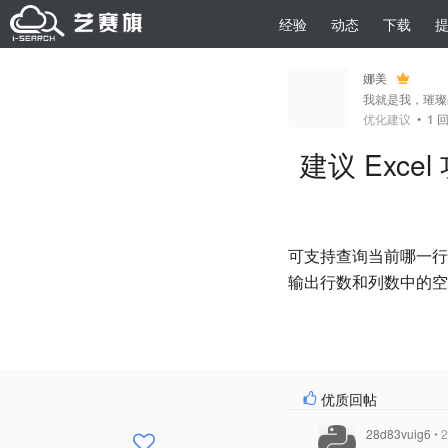
经验
动态
下载
娜美
我就是我，璀璨
优化建议
•
1
回
建议 Exc
可支持查询当前哪一行
输出行数和列数中的空白行
优质回帖
28d83vuig6
• 