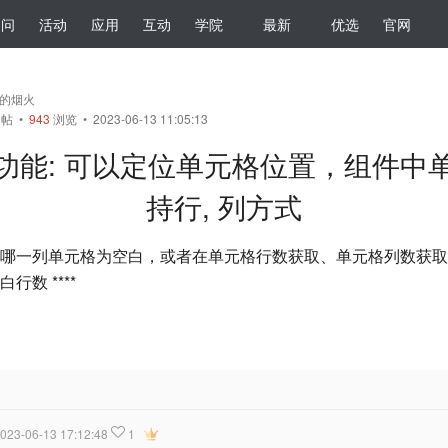
提问
活动
应用
互动
学院
最新
优选
官网
的烟火
帖
•
943
浏览 • 2023-06-13 11:05:13
el 功能: 可以定位单元格位置，组件
持行, 列方式
哪一列单元格为空白，或者在单元格行数获取、单元格列数获取
数 ****
2023-06-13 17:12:48
1