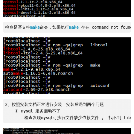
检查是否支持
make
命令，如果执行
make
 存在 command not fou
2、按照安装文档正常进行安装，安装后遇到两个问题

    ① 
mysql
 服务启动不了

	检查发现
mysql
可执行文件缺少依赖文件 ,  找不到 
libt