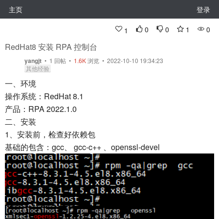
主页
登录
0
0
1
0
1
RedHat8 安装 RPA 控制台
yangjt
•
1
回帖
•
1.6K
浏览 • 2022-10-10 19:34:23
其他经验
一、环境
操作系统：RedHat 8.1
产品：RPA 2022.1.0
二、安装
1、安装前，检查好依赖包
基础的包含：gcc、 gcc-c++ 、openssl-devel