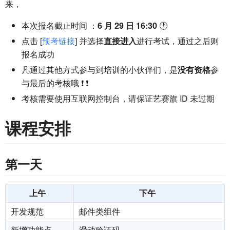
来，
本次报名截止时间 ：
6 月 29 日 16:30
🕐
点击 [
预考链接
] 并选择
直接进入
进行考试，通过之后则
报名成功
凡通过其他方式参与到培训的小伙伴们，是
没有资格
参
与最后的考核哦 ❗ ❗
考核需要使用互联网控制台，请保证艺赛旗 ID 未过期
课程安排
第一天
上午
下午
开发规范
邮件类组件
新增功能点
滑动验证码