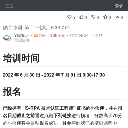
主页
登录
0
0
0
0
0
[高阶培训] 第二十七期 - 6.30-7.01
YSQTrain
•
33
回帖
•
2.2K
浏览 • 2022-06-24 11:49:37
培训活动
培训时间
2022 年 6 月 30 日 - 2022 年 7 月 01 日 9:30-17:30
报名
已经拥有 “iS-RPA 技术认证工程师” 证书的小伙伴
，并在
报
名日期截止之前
通过
点击下列链接
进行预考，分数高于
70
分
的小伙伴将会自动报名成功，且参与到我们的培训课程中