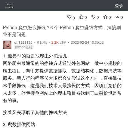
主页
登录
0
0
0
0
0
Python 爬虫怎么挣钱？6 个 Python 爬虫赚钱方式，搞搞副
业不是问题
dff1223120
•
0
回帖
•
2.2K
浏览 • 2022-02-24 13:35:52
python基础
1. 最典型的就是找爬虫外包活儿
网络爬虫最通常的的挣钱方式通过外包网站，做中小规模的
爬虫项目，向甲方提供数据抓取，数据结构化，数据清洗等
服务。新入行的程序员大多都会先尝试这个方向，直接靠技
术手段挣钱，这是我们技术人最擅长的方式，因项目竞价的
人太多，外包接单网站上的爬虫项目被砍到了白菜价也是常
有的事。
接着又去琢磨了其他的挣钱方法
2. 爬数据做网站